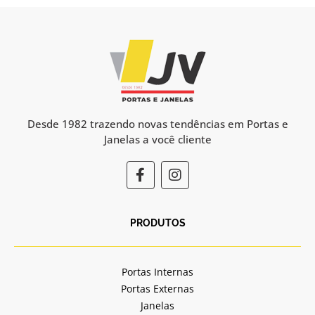
Desde 1982 trazendo novas tendências em Portas e
Janelas a você cliente
F
I
a
n
c
s
e
t
b
a
PRODUTOS
o
g
o
r
k
a
Portas Internas
-
m
Portas Externas
f
Janelas