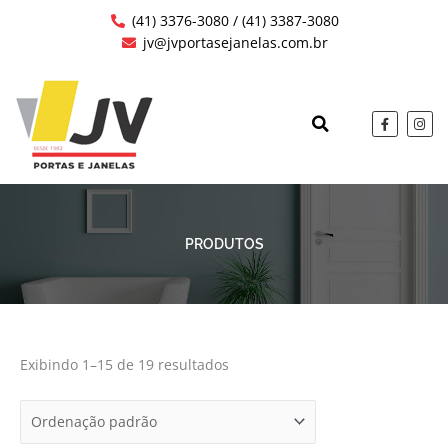
Ir
(41) 3376-3080 / (41) 3387-3080
para
jv@jvportasejanelas.com.br
o
conteúdo
F
I
a
n
c
s
QUEM SOMOS
OBRAS EXECUTAD
e
t
b
a
o
g
o
r
k
a
-
m
f
PRODUTOS
Exibindo 1–15 de 19 resultados