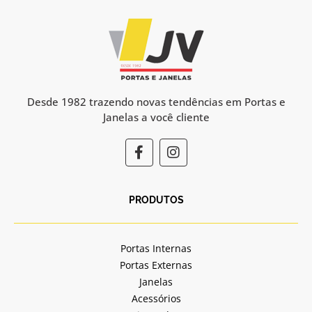
Desde 1982 trazendo novas tendências em Portas e
Janelas a você cliente
F
I
a
n
c
s
e
t
b
a
PRODUTOS
o
g
o
r
k
a
Portas Internas
-
m
Portas Externas
f
Janelas
Acessórios