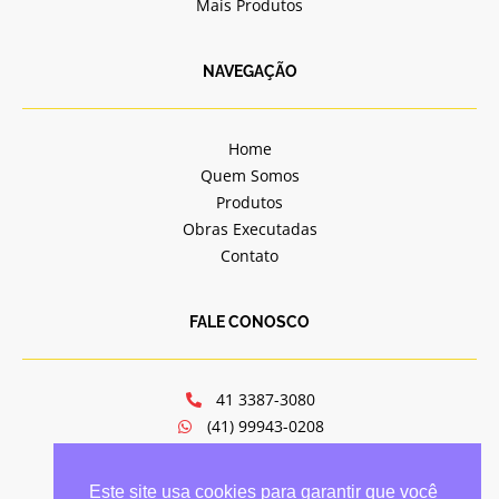
Mais Produtos
NAVEGAÇÃO
Home
Quem Somos
Produtos
Obras Executadas
Contato
FALE CONOSCO
41 3387-3080
(41) 99943-0208
jv@jvportasejanelas.com.br
Av. Mal. Floriano Peixoto, 6321
Este site usa cookies para garantir que você