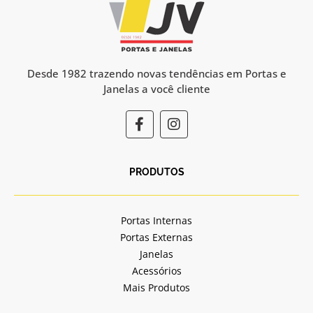
Desde 1982 trazendo novas tendências em Portas e
Janelas a você cliente
F
I
a
n
c
s
e
t
b
a
PRODUTOS
o
g
o
r
k
a
Portas Internas
-
m
Portas Externas
f
Janelas
Acessórios
Mais Produtos