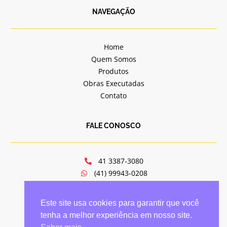
NAVEGAÇÃO
Home
Quem Somos
Produtos
Obras Executadas
Contato
FALE CONOSCO
41 3387-3080
(41) 99943-0208
jv@jvportasejanelas.com.br
Av. Mal. Floriano Peixoto, 6321
Este site usa cookies para garantir que você
Hauer - Curitiba/PR
tenha a melhor experiência em nosso site.