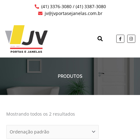
Ir
(41) 3376-3080 / (41) 3387-3080
para
jv@jvportasejanelas.com.br
o
conteúdo
F
I
a
n
c
s
QUEM SOMOS
OBRAS EXECUTAD
e
t
b
a
o
g
o
r
k
a
-
m
f
PRODUTOS
Mostrando todos os 2 resultados