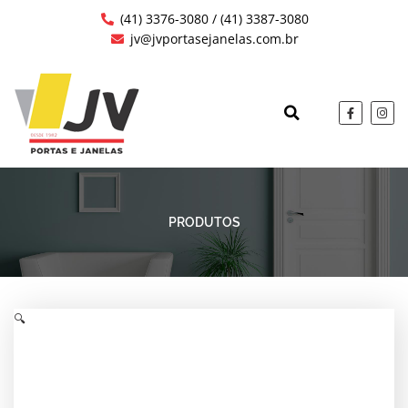
Ir
(41) 3376-3080 / (41) 3387-3080
para
jv@jvportasejanelas.com.br
o
conteúdo
F
I
a
n
c
s
QUEM SOMOS
OBRAS EXECUTAD
e
t
b
a
o
g
o
r
k
a
-
m
f
PRODUTOS
🔍