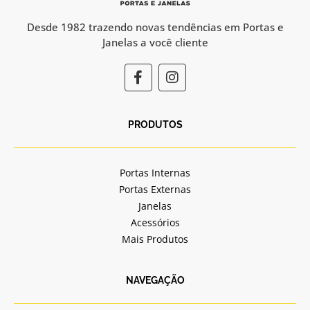
Desde 1982 trazendo novas tendências em Portas e
Janelas a você cliente
F
I
a
n
c
s
e
t
b
a
PRODUTOS
o
g
o
r
k
a
Portas Internas
-
m
Portas Externas
f
Janelas
Acessórios
Mais Produtos
NAVEGAÇÃO