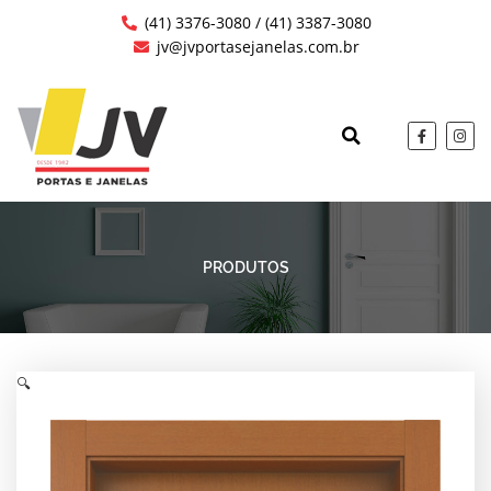
Ir
(41) 3376-3080 / (41) 3387-3080
para
jv@jvportasejanelas.com.br
o
conteúdo
F
I
a
n
c
s
QUEM SOMOS
OBRAS EXECUTAD
e
t
b
a
o
g
o
r
k
a
-
m
f
PRODUTOS
🔍