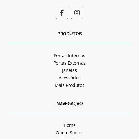
F
I
a
n
c
s
e
t
b
a
PRODUTOS
o
g
o
r
k
a
Portas Internas
-
m
Portas Externas
f
Janelas
Acessórios
Mais Produtos
NAVEGAÇÃO
Home
Quem Somos