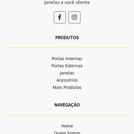
Janelas a você cliente
F
I
a
n
c
s
e
t
b
a
PRODUTOS
o
g
o
r
k
a
Portas Internas
-
m
Portas Externas
f
Janelas
Acessórios
Mais Produtos
NAVEGAÇÃO
Home
Quem Somos