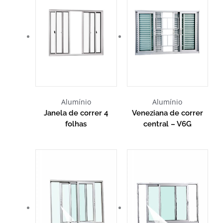
Alumínio
Alumínio
Janela de correr 4
Veneziana de correr
folhas
central – V6G