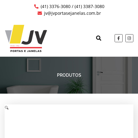
Ir
(41) 3376-3080 / (41) 3387-3080
para
jv@jvportasejanelas.com.br
o
conteúdo
F
I
a
n
c
s
QUEM SOMOS
OBRAS EXECUTAD
e
t
b
a
o
g
o
r
k
a
-
m
f
PRODUTOS
🔍