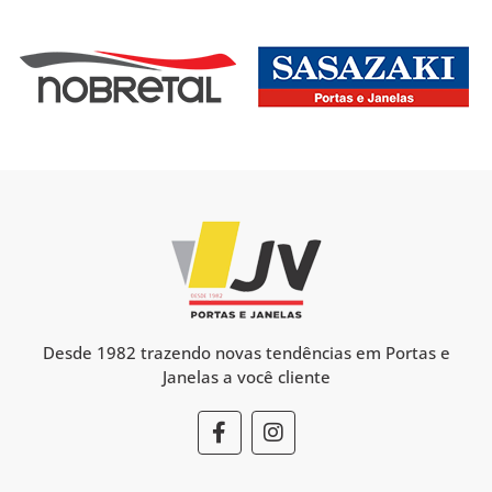
Desde 1982 trazendo novas tendências em Portas e
Janelas a você cliente
F
I
a
n
c
s
e
t