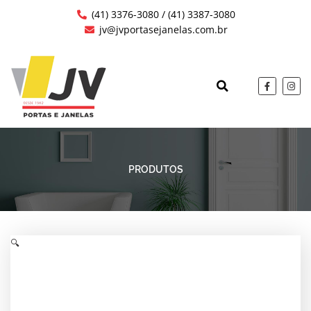
Ir
(41) 3376-3080 / (41) 3387-3080
para
jv@jvportasejanelas.com.br
o
conteúdo
F
I
a
n
c
s
QUEM SOMOS
OBRAS EXECUTAD
e
t
b
a
o
g
o
r
k
a
-
m
f
PRODUTOS
🔍