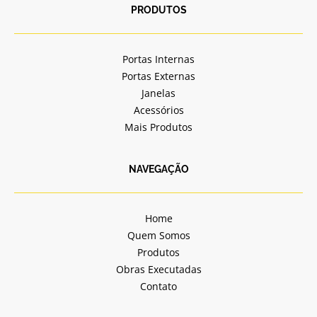
b
a
PRODUTOS
o
g
o
r
k
a
Portas Internas
-
m
Portas Externas
f
Janelas
Acessórios
Mais Produtos
NAVEGAÇÃO
Home
Quem Somos
Produtos
Obras Executadas
Contato