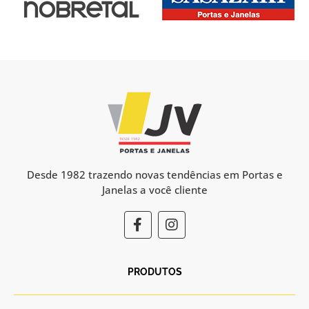
Desde 1982 trazendo novas tendências em Portas e
Janelas a você cliente
F
I
a
n
c
s
e
t
b
a
PRODUTOS
o
g
o
r