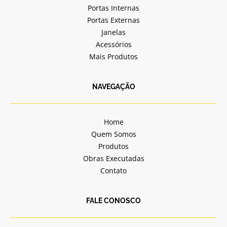
k
a
Portas Internas
-
m
Portas Externas
f
Janelas
Acessórios
Mais Produtos
NAVEGAÇÃO
Home
Quem Somos
Produtos
Obras Executadas
Contato
FALE CONOSCO