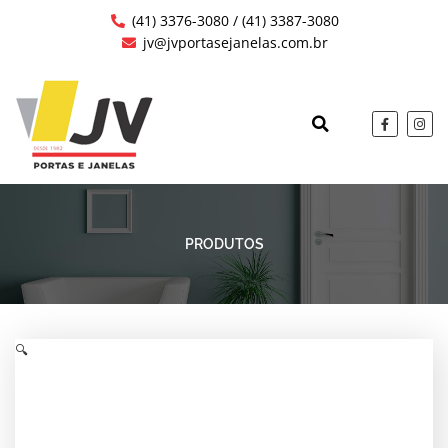
Ir
(41) 3376-3080 / (41) 3387-3080
para
jv@jvportasejanelas.com.br
o
conteúdo
F
I
a
n
c
s
QUEM SOMOS
OBRAS EXECUTAD
e
t
b
a
o
g
o
r
k
a
-
m
f
PRODUTOS
🔍