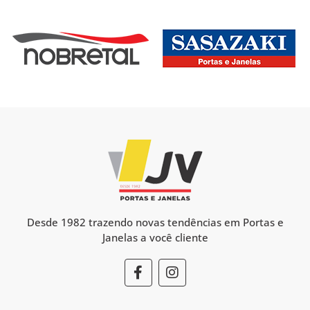
Desde 1982 trazendo novas tendências em Portas e
Janelas a você cliente
F
I
a
n
c
s
e
t