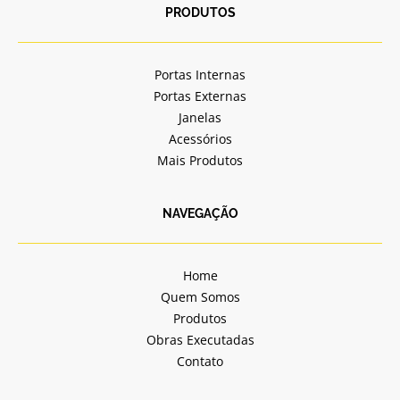
b
a
PRODUTOS
o
g
o
r
k
a
Portas Internas
-
m
Portas Externas
f
Janelas
Acessórios
Mais Produtos
NAVEGAÇÃO
Home
Quem Somos
Produtos
Obras Executadas
Contato