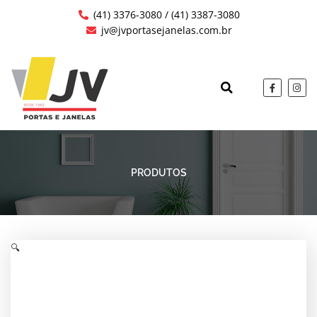
Ir
(41) 3376-3080 / (41) 3387-3080
para
jv@jvportasejanelas.com.br
o
conteúdo
F
I
a
n
c
s
QUEM SOMOS
OBRAS EXECUTAD
e
t
b
a
o
g
o
r
k
a
-
m
f
PRODUTOS
🔍