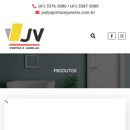
Ir
(41) 3376-3080 / (41) 3387-3080
para
jv@jvportasejanelas.com.br
o
conteúdo
F
I
a
n
c
s
QUEM SOMOS
OBRAS EXECUTAD
e
t
b
a
o
g
o
r
k
a
-
m
f
PRODUTOS
🔍