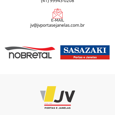
(41) 99943-0208
E-MAIL
jv@jvportasejanelas.com.br