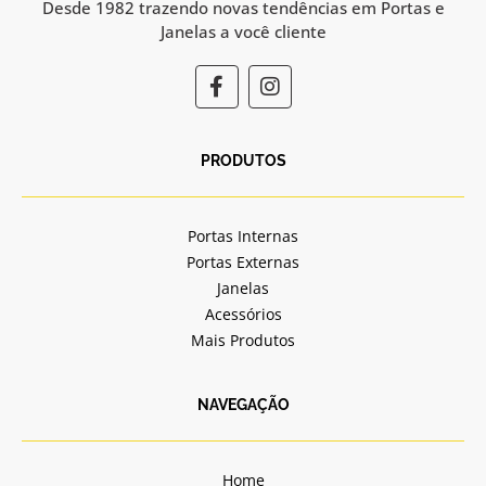
Desde 1982 trazendo novas tendências em Portas e
Janelas a você cliente
F
I
a
n
c
s
e
t
b
a
PRODUTOS
o
g
o
r
k
a
Portas Internas
-
m
Portas Externas
f
Janelas
Acessórios
Mais Produtos
NAVEGAÇÃO
Home