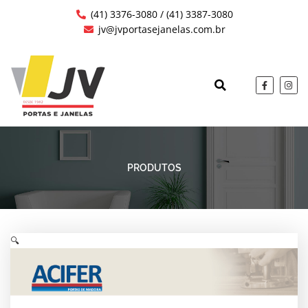
Ir
(41) 3376-3080 / (41) 3387-3080
para
jv@jvportasejanelas.com.br
o
conteúdo
F
I
a
n
c
s
QUEM SOMOS
OBRAS EXECUTAD
e
t
b
a
o
g
o
r
k
a
-
m
f
PRODUTOS
🔍