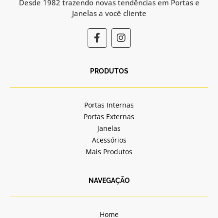
Desde 1982 trazendo novas tendências em Portas e
Janelas a você cliente
F
I
a
n
c
s
e
t
b
a
PRODUTOS
o
g
o
r
k
a
Portas Internas
-
m
Portas Externas
f
Janelas
Acessórios
Mais Produtos
NAVEGAÇÃO
Home