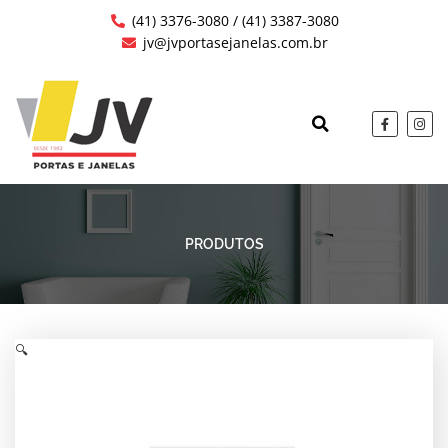
Ir
(41) 3376-3080 / (41) 3387-3080
para
jv@jvportasejanelas.com.br
o
conteúdo
F
I
a
n
c
s
QUEM SOMOS
OBRAS EXECUTAD
e
t
b
a
o
g
o
r
k
a
-
m
f
PRODUTOS
🔍