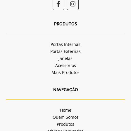
F
I
a
n
c
s
e
t
b
a
PRODUTOS
o
g
o
r
k
a
Portas Internas
-
m
Portas Externas
f
Janelas
Acessórios
Mais Produtos
NAVEGAÇÃO
Home
Quem Somos
Produtos