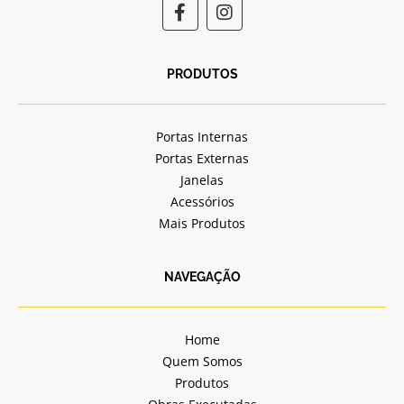
F
I
a
n
c
s
e
t
b
a
PRODUTOS
o
g
o
r
k
a
Portas Internas
-
m
Portas Externas
f
Janelas
Acessórios
Mais Produtos
NAVEGAÇÃO
Home
Quem Somos
Produtos