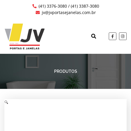
Ir
(41) 3376-3080 / (41) 3387-3080
para
jv@jvportasejanelas.com.br
o
conteúdo
F
I
a
n
c
s
QUEM SOMOS
OBRAS EXECUTAD
e
t
b
a
o
g
o
r
k
a
-
m
f
PRODUTOS
🔍