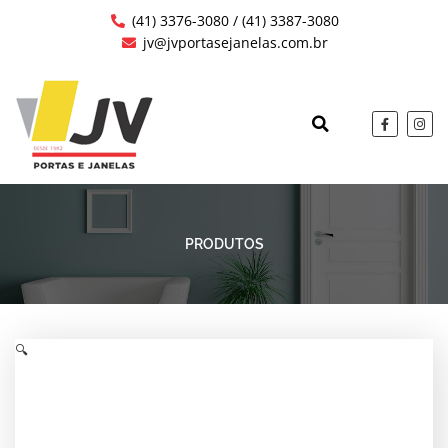
Ir
(41) 3376-3080 / (41) 3387-3080
para
jv@jvportasejanelas.com.br
o
conteúdo
F
I
a
n
c
s
QUEM SOMOS
OBRAS EXECUTAD
e
t
b
a
o
g
o
r
k
a
-
m
f
PRODUTOS
🔍