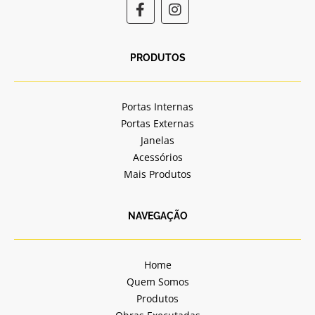
F
I
a
n
c
s
e
t
b
a
PRODUTOS
o
g
o
r
k
a
Portas Internas
-
m
Portas Externas
f
Janelas
Acessórios
Mais Produtos
NAVEGAÇÃO
Home
Quem Somos
Produtos