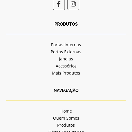
F
I
a
n
c
s
e
t
b
a
PRODUTOS
o
g
o
r
k
a
Portas Internas
-
m
Portas Externas
f
Janelas
Acessórios
Mais Produtos
NAVEGAÇÃO
Home
Quem Somos
Produtos