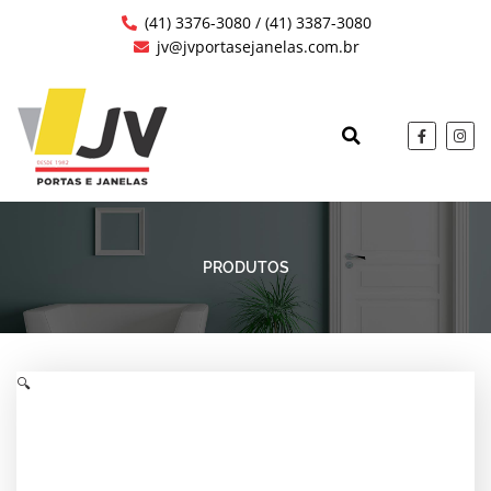
Ir
(41) 3376-3080 / (41) 3387-3080
para
jv@jvportasejanelas.com.br
o
conteúdo
F
I
a
n
c
s
QUEM SOMOS
OBRAS EXECUTAD
e
t
b
a
o
g
o
r
k
a
-
m
f
PRODUTOS
🔍