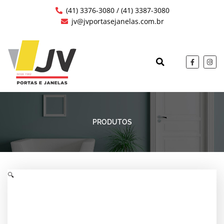
Ir
(41) 3376-3080 / (41) 3387-3080
para
jv@jvportasejanelas.com.br
o
conteúdo
F
I
a
n
c
s
QUEM SOMOS
OBRAS EXECUTAD
e
t
b
a
o
g
o
r
k
a
-
m
f
PRODUTOS
🔍