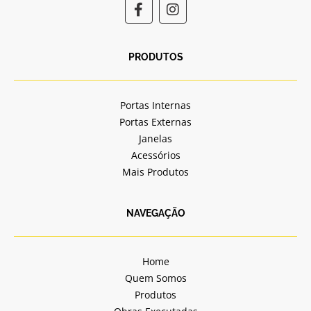
F
I
a
n
c
s
e
t
b
a
PRODUTOS
o
g
o
r
k
a
Portas Internas
-
m
Portas Externas
f
Janelas
Acessórios
Mais Produtos
NAVEGAÇÃO
Home
Quem Somos
Produtos