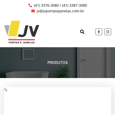
Ir
(41) 3376-3080 / (41) 3387-3080
para
jv@jvportasejanelas.com.br
o
conteúdo
F
I
a
n
c
s
QUEM SOMOS
OBRAS EXECUTAD
e
t
b
a
o
g
o
r
k
a
-
m
f
PRODUTOS
🔍