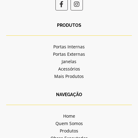
F
I
a
n
c
s
e
t
b
a
PRODUTOS
o
g
o
r
k
a
Portas Internas
-
m
Portas Externas
f
Janelas
Acessórios
Mais Produtos
NAVEGAÇÃO
Home
Quem Somos
Produtos