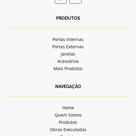
a
n
c
s
e
t
b
a
PRODUTOS
o
g
o
r
k
a
Portas Internas
-
m
Portas Externas
f
Janelas
Acessórios
Mais Produtos
NAVEGAÇÃO
Home
Quem Somos
Produtos
Obras Executadas