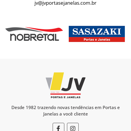
jv@jvportasejanelas.com.br
Desde 1982 trazendo novas tendências em Portas e
Janelas a você cliente
F
I