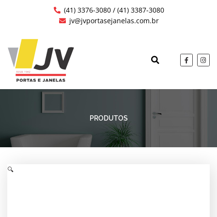
Ir
(41) 3376-3080 / (41) 3387-3080
para
jv@jvportasejanelas.com.br
o
conteúdo
F
I
a
n
c
s
QUEM SOMOS
OBRAS EXECUTAD
e
t
b
a
o
g
o
r
k
a
-
m
f
PRODUTOS
🔍