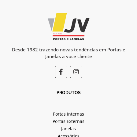
Desde 1982 trazendo novas tendências em Portas e
Janelas a você cliente
F
I
a
n
c
s
e
t
b
a
PRODUTOS
o
g
o
r
k
a
Portas Internas
-
m
Portas Externas
f
Janelas
Acessórios