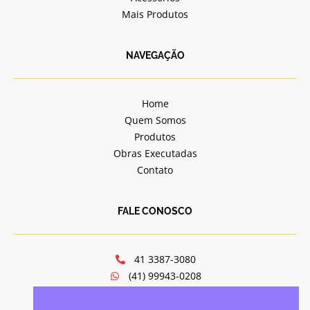
Mais Produtos
NAVEGAÇÃO
Home
Quem Somos
Produtos
Obras Executadas
Contato
FALE CONOSCO
41 3387-3080
(41) 99943-0208
jv@jvportasejanelas.com.br
Av. Mal. Floriano Peixoto, 6321