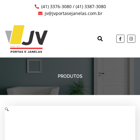
Ir
(41) 3376-3080 / (41) 3387-3080
para
jv@jvportasejanelas.com.br
o
conteúdo
F
I
a
n
c
s
QUEM SOMOS
OBRAS EXECUTAD
e
t
b
a
o
g
o
r
k
a
-
m
f
PRODUTOS
🔍