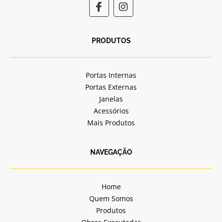
F
I
a
n
c
s
e
t
b
a
PRODUTOS
o
g
o
r
k
a
Portas Internas
-
m
Portas Externas
f
Janelas
Acessórios
Mais Produtos
NAVEGAÇÃO
Home
Quem Somos
Produtos