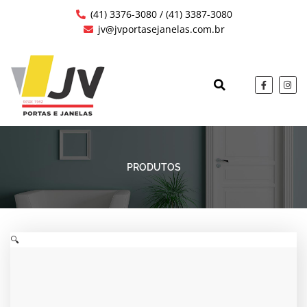
Ir
(41) 3376-3080 / (41) 3387-3080
para
jv@jvportasejanelas.com.br
o
conteúdo
F
I
a
n
c
s
QUEM SOMOS
OBRAS EXECUTAD
e
t
b
a
o
g
o
r
k
a
-
m
f
PRODUTOS
🔍