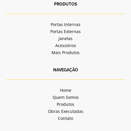
b
a
PRODUTOS
o
g
o
r
k
a
Portas Internas
-
m
Portas Externas
f
Janelas
Acessórios
Mais Produtos
NAVEGAÇÃO
Home
Quem Somos
Produtos
Obras Executadas
Contato