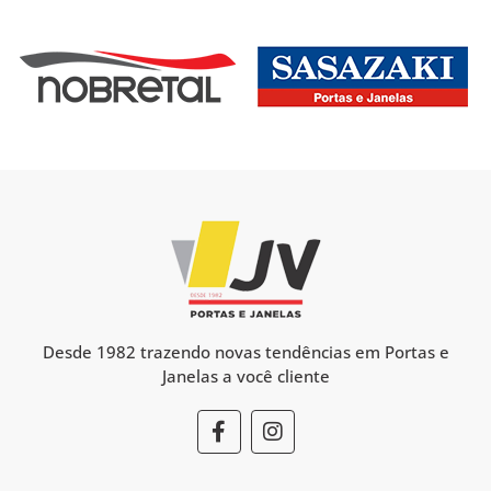
Desde 1982 trazendo novas tendências em Portas e
Janelas a você cliente
F
I
a
n
c
s
e
t