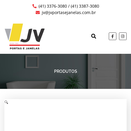
Ir
(41) 3376-3080 / (41) 3387-3080
para
jv@jvportasejanelas.com.br
o
conteúdo
F
I
a
n
c
s
QUEM SOMOS
OBRAS EXECUTAD
e
t
b
a
o
g
o
r
k
a
-
m
f
PRODUTOS
🔍