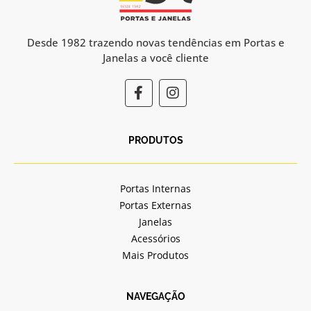
Desde 1982 trazendo novas tendências em Portas e
Janelas a você cliente
F
I
a
n
c
s
e
t
b
a
PRODUTOS
o
g
o
r
k
a
Portas Internas
-
m
Portas Externas
f
Janelas
Acessórios
Mais Produtos
NAVEGAÇÃO