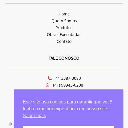
Home
Quem Somos
Produtos
Obras Executadas
Contato
FALE CONOSCO
41 3387-3080
(41) 99943-0208
jv@jvportasejanelas.com.br
Av. Mal. Floriano Peixoto, 6321
Este site usa cookies para garantir que você
Hauer - Curitiba/PR
tenha a melhor experiência em nosso site.
Saber mais
© 2021 JV Portas e Janelas - Todos os direitos reservados -